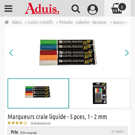
0
Aduis
> Loisirs créatifs
> Peindre - colorier - dessiner
> marqueur
Marqueurs craie liquide - 5 pces, 1 - 2 mm
(4 évaluations)
Prix
N° 500431
(TVA comprise)