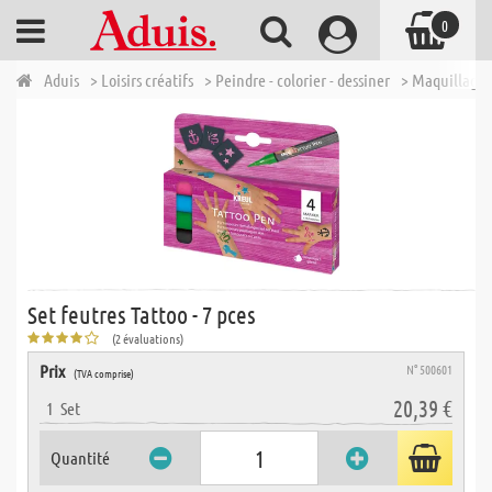
0
Aduis
> Loisirs créatifs
> Peindre - colorier - dessiner
> Maquillage 
Set feutres Tattoo - 7 pces
(2 évaluations)
Prix
N° 500601
(TVA comprise)
20,39 €
1
Set
Quantité