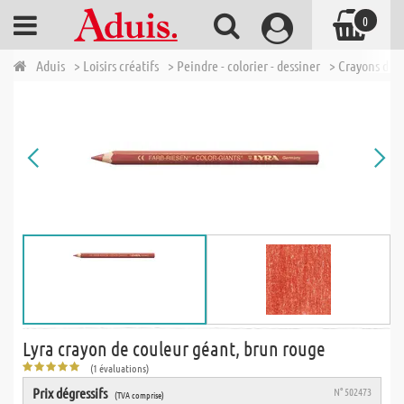
0
Aduis
> Loisirs créatifs
> Peindre - colorier - dessiner
> Crayons de 
Lyra crayon de couleur géant, brun rouge
(1 évaluations)
Prix dégressifs
N° 502473
(TVA comprise)